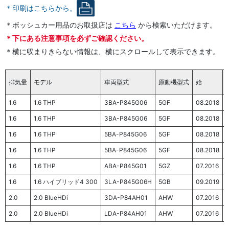
＊印刷はこちらから。
＊ボッシュカー用品のお取扱店は
こちら
から検索いただけます。
＊
下にある注意事項を必ずご確認ください。
＊横に収まりきらない情報は、横にスクロールして表示できます。
排気量
モデル
車両型式
原動機型式
始
1.6
1.6 THP
3BA-P845G06
5GF
08.2018
-
1.6
1.6 THP
3BA-P845G06
5GF
08.2018
-
1.6
1.6 THP
5BA-P845G06
5GF
08.2018
-
1.6
1.6 THP
5BA-P845G06
5GF
08.2018
-
1.6
1.6 THP
ABA-P845G01
5GZ
07.2016
1.6
1.6 ハイブリッド4 300
3LA-P845G06H
5GB
09.2019
-
2.0
2.0 BlueHDi
3DA-P84AH01
AHW
07.2016
-
2.0
2.0 BlueHDi
LDA-P84AH01
AHW
07.2016
-