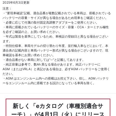
2025年6月3日更新
注意：
・“要現車確認”記載、適合品番が複数記載されている車両は、搭載されている
バッテリーの容量・サイズが異なる場合があるため現車をご確認ください。
・必要に応じて付属の取付固定高調整アダプターをご使用ください。
・車両に搭載されているバッテリーのサイズ・容量・CCA・ターミナル極性
を必ずご確認の上、お買い求めください。
・年式は製造を基準にしているため、車検証の登録日と異なる場合がござい
ます。
・特別仕様車、車両モデルの切り替わり年度、並行輸入車などにおいて、本
適合表の記載内容と車両バッテリー形式が異なる場合がございますので、現
車確認を基本にお買い求めください。
・適合品番がない車両に対しては“─”と記載してあります。
・純正容量は参考で、数Ah 異なる場合があります。純正バッテリーに
AGM（またはVRLA）と表記がある場合は、必ずAGM バッテリーをご使用く
ださい。
・AGM はエンジンルーム内への搭載はお控え下さい。但し、AGM バッテリ
ーをエンジンルーム内に搭載できる設計になっている車両を除く。
新しく「eカタログ（車種別適合サ
ーチ）」が4月1日（火）にリリース