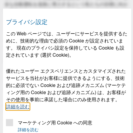
全な自動運転を道路に導入するという私たちの目標に向か
い前進することができます」と、ボッシュのクロスドメイ
ン コンピューティング ソリューション事業部長であるマ
プライバシ設定
ティアス・ピリンは述べています。またボッシュにとっ
て、この企業買収はソフトウェアと自動運転における市場
この Web ページでは、ユーザーにサービスを提供するた
ポジションの確立に向けた、さらなるステップでもありま
めに、技術的な理由で必須の Cookie が設定されていま
す。つい最近、ボッシュは高解像度デジタルマップ分野の
す。 現在のプライバシ設定を保持している Cookie も設
スペシャリストであるAtlatecを買収し、ポートフォリオを
定されています (選択 Cookie)。
拡充しました。これによりボッシュは、アクチュエータ
ー、センサー、マップからソフトウェア、エンジニアリン
優れたユーザー エクスペリエンスとカスタマイズされた
グ環境に至るまで、自動運転に必要なすべての構成要素を
サービスを当社がお客様に提供できるようにする、技術
ワンストップでお客様に提供できる唯一の企業となりま
的に必須でない Cookie および追跡メカニズム (マーケテ
す。
ィング用の Cookie および追跡メカニズム) は、お客様が
その使用を事前に承諾した場合にのみ使用されます。
あらゆるレベルの自動運転に取り組むボッシュ
詳細を読む
ボッシュにとって、自動運転は戦略的事業領域のひとつで
す。ボッシュは、この分野におけるイノベーションリーダ
マーケティング用 Cookie への同意
ーであり、運転支援システムと必要なセンサー技術によっ
詳細を読む
て、早い段階からあらゆる自動化レベルの基礎を築いてき