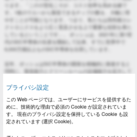
ります。「この小型化こそが、コスト効率を高める鍵で
す。1枚のウエハから製造できるチップの数を、大幅に増
やすことが可能となります。つまり、私たちは高性能エレ
クトロニクスをより広く普及させる上で重要な役割を果た
しているということです」。 ボッシュは、2021年に第1世
代のSiC半導体の生産を開始して以来、すでに世界中で
6,000万個以上ものSiC半導体を出荷しています。
近年、ボッシュはSiC半導体の開発を積極的に推進すると
同時に、製造能力とクリーンルームの設備能力を拡大して
きました。当社は、「IPCEIマイクロエレクトロニクスお
よび通信技術」プログラム（欧州共通利益に関する重要プ
プライバシ設定
ロジェクト）の一環として、半導体事業に約30億ユーロを
この Web ページでは、ユーザーにサービスを提供するた
投資しています。ドイツのロイトリンゲンにあるボッシュ
めに、技術的な理由で必須の Cookie が設定されていま
のウエハ製造工場では、最新の200mmウエハを用いて第3
す。 現在のプライバシ設定を保持している Cookie も設
世代SiCチップの開発と製造を行っています。 2025年初
定されています (選択 Cookie)。
めに、ボッシュは米国カリフォルニア州ローズビルにSiC
半導体製造向けの第2の工場を取得し、現在、最先端かつ