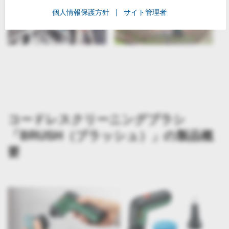
個人情報保護方針
サイト管理者
コードレスクリーニングブラシ
「BRUSH（ブラッシュ）」の製品概
要