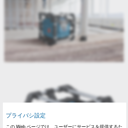
プライバシ設定
この Web ページでは、ユーザーにサービスを提供するた