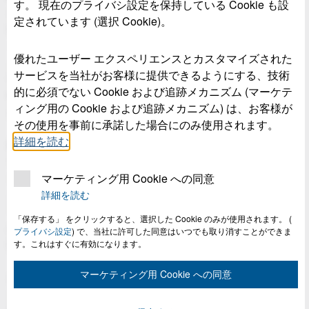
す。 現在のプライバシ設定を保持している Cookie も設
ボッシュは同日、iBoosterの生産開始を記念して、栃木工
定されています (選択 Cookie)。
場で式典を実施しました。式典では、ウルリヒ・シュミッ
トをはじめ、ボッシュ株式会社代表取締役社長クラウス・
優れたユーザー エクスペリエンスとカスタマイズされた
メーダー、専務執行役員シャシーシステム コントロール
サービスを当社がお客様に提供できるようにする、技術
事業部長の松村 宗夫が登壇。約80名の従業員が出席し、
的に必須でない Cookie および追跡メカニズム (マーケテ
iBoosterの生産開始を祝うスピーチや鏡開きが行われまし
ィング用の Cookie および追跡メカニズム) は、お客様が
た。
その使用を事前に承諾した場合にのみ使用されます。
詳細を読む
松村はiBoosterの生産開始に伴い、次のように語っていま
す。「次世代の主力製品となるiBoosterを日本で製造でき
ることを、大変誇りに思います。日本に製造拠点を構える
マーケティング用 Cookie への同意
ことで、お客様との技術的なコミュニケーションもこれま
詳細を読む
で以上に密なものとなり、よりご要望に即した製品の開発
「保存する」 をクリックすると、選択した Cookie のみが使用されます。
(
が可能となります。従業員一丸となって、日本の自動車産
プライバシ設定
) で、当社に許可した同意はいつでも取り消すことができま
業の発展に貢献してまいります」
す。これはすぐに有効になります。
マーケティング用 Cookie への同意
ボッシュでは2013年に他社に先駆けて電動ブレーキブー
スターの第1世代を市場投入しました。2022年末までの世