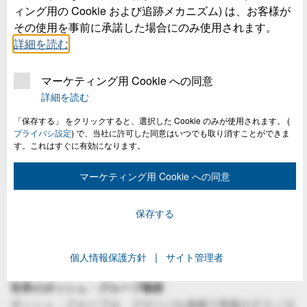
名称
第37回オートサービスショー2023
ィング用の Cookie および追跡メカニズム) は、お客様が
その使用を事前に承諾した場合にのみ使用されます。
ヒトとクルマの未来を守る整備機器
詳細を読む
テーマ
【Automotive service equipment for your
better future】
マーケティング用 Cookie への同意
会期
2023年6月15日(木)～6月17日(土)
詳細を読む
東京ビッグサイト 東1・2・3ホール、屋外ブ
「保存する」 をクリックすると、選択した Cookie のみが使用されます。
(
会場
ース番号：240
プライバシ設定
) で、当社に許可した同意はいつでも取り消すことができま
す。これはすぐに有効になります。
公式サ
https://www.jasea.org/autoservice/
イト
マーケティング用 Cookie への同意
保存する
個人情報保護方針
サイト管理者
世界のボッシュ・グループ概要
ボッシュ・グループは、グローバル規模で革新のテクノロ