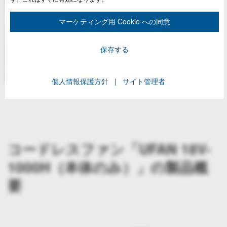
マーケティング用 Cookie への同意
保存する
個人情報保護方針
サイト管理者
コードレスファン「UFAN 18V-
1000H（本体のみ）」の製品概
要