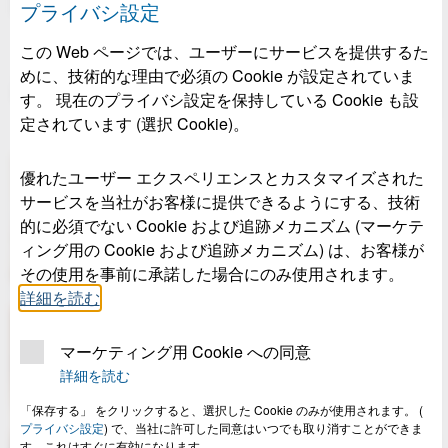
用途に合わせて多様な使用スタイルが可能
プライバシ設定
この Web ページでは、ユーザーにサービスを提供するた
めに、技術的な理由で必須の Cookie が設定されていま
す。 現在のプライバシ設定を保持している Cookie も設
定されています (選択 Cookie)。
優れたユーザー エクスペリエンスとカスタマイズされた
サービスを当社がお客様に提供できるようにする、技術
的に必須でない Cookie および追跡メカニズム (マーケテ
ィング用の Cookie および追跡メカニズム) は、お客様が
その使用を事前に承諾した場合にのみ使用されます。
詳細を読む
マーケティング用 Cookie への同意
詳細を読む
「保存する」 をクリックすると、選択した Cookie のみが使用されます。
(
プライバシ設定
) で、当社に許可した同意はいつでも取り消すことができま
す。これはすぐに有効になります。