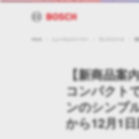
企業情報
採用情報
世界のWebサイト
Home
ニュースとストーリー
プレスリリース
電
【新商品案内：
コンパクトで
ンのシンプ
から12月1