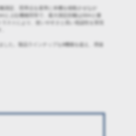
距離測定、照準点を基準に本機を移動させなが
mと上位機種同等で、最大測定距離は30mと優
トラストにより、使いやすさと高い視認性を実現
す。
きました。製品ラインナップも9機種を超え、用途