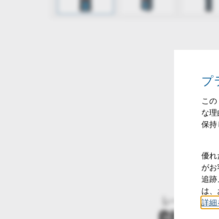
プ
この
な理
保持し
優れ
がお
追跡
は、
詳細