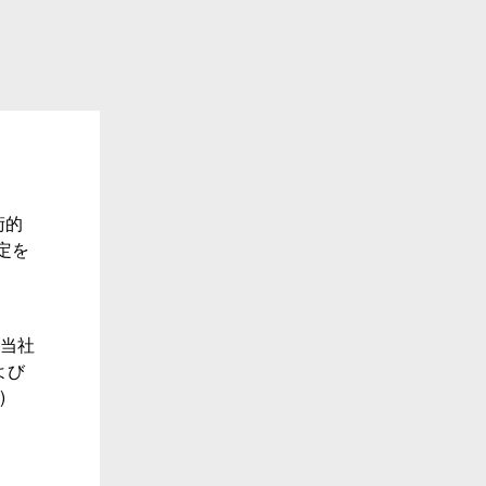
術的
定を
を当社
よび
)