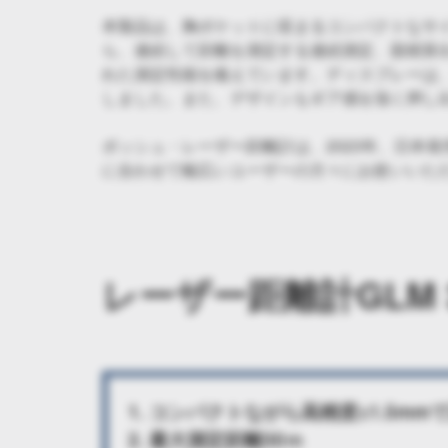
本製品は、胸ポケットに収まるコンパクトなサ
ら、連続して距離を測定する連続測定、面積算出
れた測定性能を備えています。ディスプレーは
しました。また、デザインもギア感を強く押し
ボッシュ・レーザー距離計は、2023年、日本
に合わせて幅広いユーザーの方々にお使いいた
レーザー距離計GLM 3
1. コンパクトながら高精度±1.5m
2. 最大測定距離30ｍ