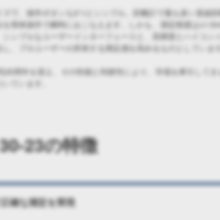
イズで、操作ボタンも2つとシンプル。距離計で最も多い直線
を簡単操作で瞬時におこなえます。しかも、測定精度は±1.5m
、シンプルなユーザーインターフェースと、高輝度とハイコン
出し、プロユーザーの所有する満足感を高めるものとしていま
発売25周年を迎え、その性能と利便性により、市場を牽引して
だいています。
0-23の特徴
mで正確な測定を実現