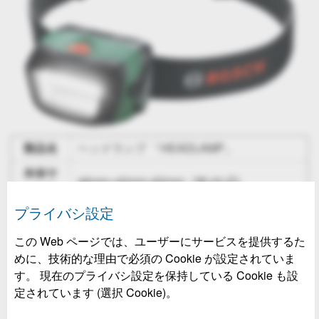
製品名
ヘッドランプ 「HEADLAMP」
本体サ
46mm×42mm×62mm（W×H×D)
イズ
プライバシ設定
標準小
2,800円（税別）
売価格
この Web ページでは、ユーザーにサービスを提供するた
輝度
190ルーメン
めに、技術的な理由で必須の Cookie が設定されていま
す。 現在のプライバシ設定を保持している Cookie も設
発光モ
【強】190ルーメン【弱】55ルーメン【点
定されています (選択 Cookie)。
ード
滅】