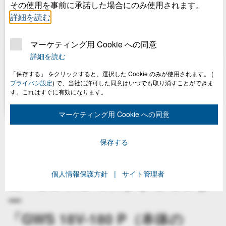
その使用を事前に承諾した場合にのみ使用されます。
詳細を読む
マーケティング用 Cookie への同意
詳細を読む
「保存する」 をクリックすると、選択した Cookie のみが使用されます。
(
プライバシ設定
) で、当社に許可した同意はいつでも取り消すことができま
す。これはすぐに有効になります。
マーケティング用 Cookie への同意
保存する
個人情報保護方針
サイト管理者
コードレスディスクグラインダ
ー
「GWS 18V-180 P（本体の