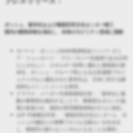
プレスリリース：
ボッシュ、新本社および都筑区民文化センター竣工
国内の開発体制を強化し、未来のモビリティ形成に貢献
ロバート・ボッシュGmbH取締役会メンバー タニ
ア・リュッカート: 「テクノロジー先進国である日本
にふさわしい、エネルギー効率に優れた最新鋭の新
本社。ボッシュ・グループ初となる公民連携プロジ
ェクトのもと建設された新本社は、日本に対する継
続的なコミットメントを体現」
クラウス・メーダー代表取締役社長：「新本社に複
数の事業部を集約することで、事業部をまたいだ協
業が促進され、国内の研究開発体制がさらに強化」
山中 竹春横浜市長：「都筑区民文化センターと、ボ
ッシュの施設との相乗でさらなる賑わいを生み出
し、都筑区の新たなシンボルとなることを期待」