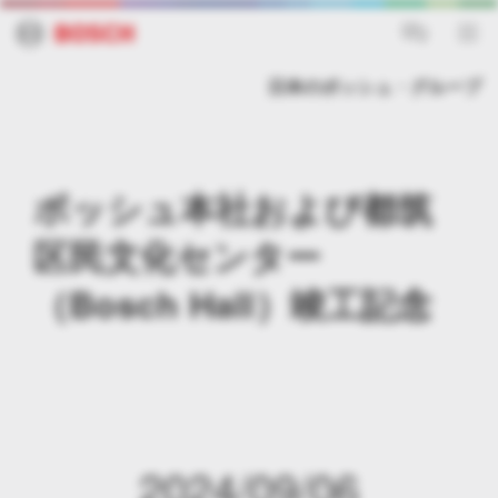
採用情報
世界のWebサイト
日本のボッシュ・グループ
ボッシュ本社および都筑
区民文化センター
（Bosch Hall）竣工記念
2024/09/06