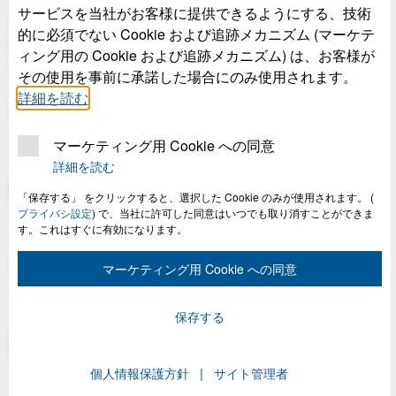
サービスを当社がお客様に提供できるようにする、技術
ボッシュ本社および都筑区民文化センター（Bosch
的に必須でない Cookie および追跡メカニズム (マーケテ
Hall）竣工記念
ィング用の Cookie および追跡メカニズム) は、お客様が
プレゼンテーション
その使用を事前に承諾した場合にのみ使用されます。
詳細を読む
詳しく見る
マーケティング用 Cookie への同意
詳細を読む
関連画像：
「保存する」 をクリックすると、選択した Cookie のみが使用されます。
(
プライバシ設定
) で、当社に許可した同意はいつでも取り消すことができま
す。これはすぐに有効になります。
関連データダウンロード
マーケティング用 Cookie への同意
保存する
関連動画：
個人情報保護方針
サイト管理者