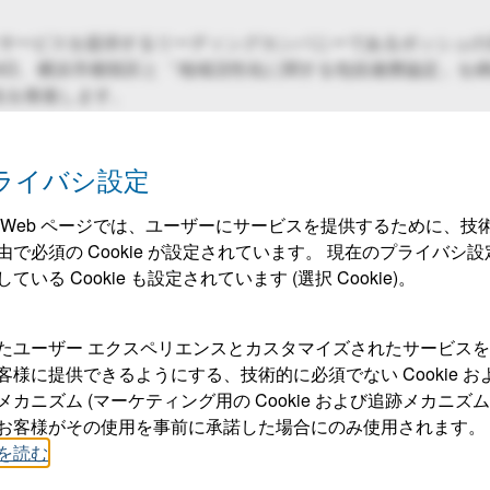
とサービスを提供するリーディングカンパニーであるボッシュ
1月19日、横浜市都筑区と「地域活性化に関する包括連携協定」
化を推進します。
に正式オープン予定の都筑区民文化センター（愛称：ボッシュ 
ライバシ設定
ュ・フォーラム・つづき）」と命名することを定めています。今後、ボッシュ
を目的にさまざまな取り組みを進めていく予定です。
 Web ページでは、ユーザーにサービスを提供するために、技
由で必須の Cookie が設定されています。 現在のプライバシ設
リスチャン・メッカーは、「本協定の締結は、ボッシュの地域
ている Cookie も設定されています (選択 Cookie)。
域のみなさまに開放し、Bosch Forum Tsuzukiを中
たユーザー エクスペリエンスとカスタマイズされたサービス
ように述べています。「このたびボッシュと本協定を締結した
客様に提供できるようにする、技術的に必須でない Cookie お
らなる発展につながると期待しています。都筑区は今後も、ボ
メカニズム (マーケティング用の Cookie および追跡メカニズム
お客様がその使用を事前に承諾した場合にのみ使用されます。
を読む
建設・管理などを行うグローバル・リアルエステートのメンバ
ア・ゼネラル・マネージャーの下山田淳は、「ボッシュ新本社、