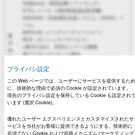
ESI[tronic]（車両診断ソフトウェア）
KTSシリーズ（OBD検査認証取得機）
DAS3000（先進運転支援システム（ADAS）ツ
ール）
BAT6120（バッテリーチャージャー）
展
BCS（ボッシュカーサービス）
示
※展示のほか、特別セミナーも開催
内
他アフターマーケット製品
容
ADASエキスパート認定、Training、他ワークシ
プライバシ設定
ョップネットワーク
この Web ページでは、ユーザーにサービスを提供するた
に、技術的な理由で必須の Cookie が設定されています。
現在のプライバシ設定を保持している Cookie も設定され
展示製品例：左からKTSシリーズ、BAT6120、
います (選択 Cookie)。
DAS3000、CDR
優れたユーザー エクスペリエンスとカスタマイズされたサ
ービスを当社がお客様に提供できるようにする、技術的に
開催期間はブースにてMCにジャーナリスト吉田由美さん
必須でない Cookie および追跡メカニズム (マーケティング
をお招きし、各テーマ30分程度の展示機器のデモンストレ