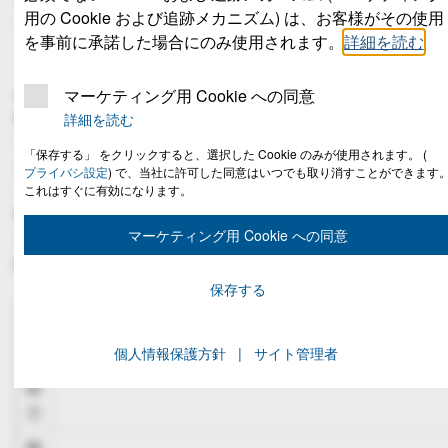
用の Cookie および追跡メカニズム) は、お客様がその使用
ーションとプレゼンテーションを実施予定です。
を事前に承諾した場合にのみ使用されます。
詳細を読む
（タイムテーブルは当日会場にてお知らせします）
セミナー開催
マーケティング用 Cookie への同意
整備事業に関わる皆様の今後のご参考になればと思い、オ
詳細を読む
ートサービスショーの機会に合わせて整備業界の最新動向
「保存する」 をクリックすると、選択した Cookie のみが使用されます。
(
とその対策をテーマに、弊社製品および各種ソリューショ
プライバシ設定
) で、当社に許可した同意はいつでも取り消すことができます
ンをご紹介するセミナーを開催することといたしました。
これはすぐに有効になります。
整備工場の皆様にとって実務に直結する内容をご提供でき
マーケティング用 Cookie への同意
る機会と考えております。会場はショー会場に隣接する会
議室を予定しております。
保存する
開
催
個人情報保護方針
サイト管理者
日
2025年6月20日（金）10:00～11:10（開場 9:45）
時
①
開