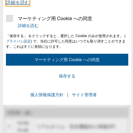
11:30
捷性を高めるステアリングシステム
詳細を読む
12:15-
“次”のエネルギー マネジメント：持続可
3
12:30
能かつ規制に準拠したエネルギー戦略
マーケティング用 Cookie への同意
詳細を読む
14:00-
ソフトウェア ドリブン モビリティの実現
4
14:15
に向けたボッシュの取組み
「保存する」 をクリックすると、選択した Cookie のみが使用されます。
(
プライバシ設定
) で、当社に許可した同意はいつでも取り消すことができま
ビークル モーション マネジメント：
す。これはすぐに有効になります。
14:45-
5
ソフトウェアが拓く、統合制御と協創エ
15:00
コシステム（英語）
マーケティング用 Cookie への同意
15:30-
自動車(モビリティ)向け ボッシュの半導
6
保存する
15:45
体とMEMSセンサ
ITKエンジニアリングジャパン：
16:15-
個人情報保護方針
サイト管理者
7
次世代モビリティを支える協働エンジニ
16:30
アリング
5月29（金）
10:30-
1
リアルタイム・安全機能向け車載API
10:45