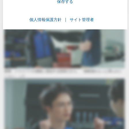
保存する
個人情報保護方針
サイト管理者
後輩：ドライバーの感覚に直結する技術だから、「操舵感をもっと滑らかに
したい」って