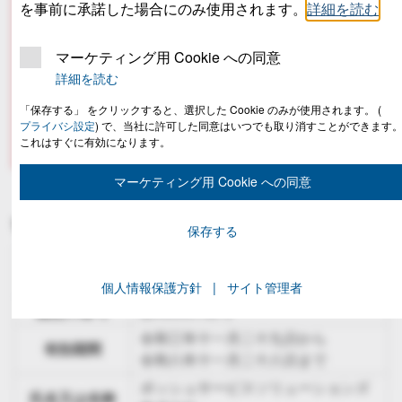
を事前に承諾した場合にのみ使用されます。
詳細を読む
新住所: 〒170-0013 東京都豊島区東池袋1-25-6 PMO
マーケティング用 Cookie への同意
池袋7F
詳細を読む
「保存する」 をクリックすると、選択した Cookie のみが使用されます。
(
新代表電話番号: 03-6759-5300
プライバシ設定
) で、当社に許可した同意はいつでも取り消すことができます
これはすぐに有効になります。
マーケティング用 Cookie への同意
警備業者
保存する
認定をした公
東京都公安委員会
安委員会
個人情報保護方針
サイト管理者
認定の番号
第43000792号
令和三年十一月二十九日から
有効期間
令和八年十一月二十八日まで
ボッシュサービスソリューションズ
氏名又は名称