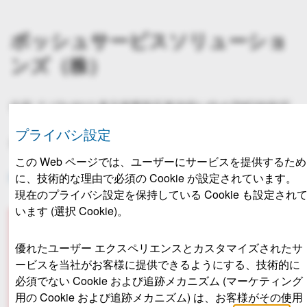
ボッシュサービスソリューショ
ンズ（株）
住所: 〒170-0013 東京都豊島区東池袋1-25-6 PMO池袋7F
プライバシ設定
代表電話番号: 03-6759-5300
この Web ページでは、ユーザーにサービスを提供するため
に、技術的な理由で必須の Cookie が設定されています。
BoschServiceSolutions.JP@jp.bosch.com
現在のプライバシ設定を保持している Cookie も設定され
います (選択 Cookie)。
移転のお知らせ
優れたユーザー エクスペリエンスとカスタマイズされたサ
ービスを当社がお客様に提供できるようにする、技術的に
2025年6⽉1⽇(⽇)よりボッシュサービスソリューシ
必須でない Cookie および追跡メカニズム (マーケティング
ョンズ株式会社は、下記の住所に移転いたしまし
用の Cookie および追跡メカニズム) は、お客様がその使用
た。