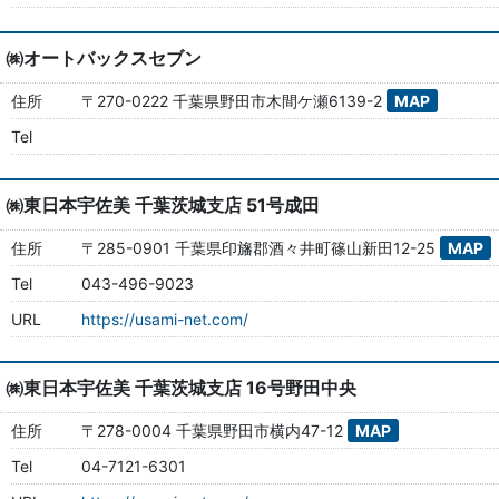
㈱オートバックスセブン
住所
〒270-0222 千葉県野田市木間ケ瀬6139-2
MAP
Tel
㈱東日本宇佐美 千葉茨城支店 51号成田
住所
〒285-0901 千葉県印旛郡酒々井町篠山新田12-25
MAP
Tel
043-496-9023
URL
https://usami-net.com/
㈱東日本宇佐美 千葉茨城支店 16号野田中央
住所
〒278-0004 千葉県野田市横内47-12
MAP
Tel
04-7121-6301